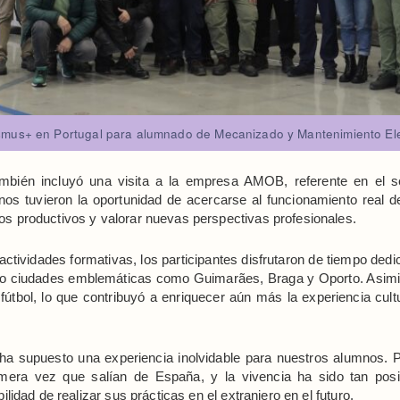
smus+ en Portugal para alumnado de Mecanizado y Mantenimiento El
mbién incluyó una visita a la empresa AMOB, referente en el sec
os tuvieron la oportunidad de acercarse al funcionamiento real 
s productivos y valorar nuevas perspectivas profesionales.
ctividades formativas, los participantes disfrutaron de tiempo dedic
ndo ciudades emblemáticas como Guimarães, Braga y Oporto. Asimi
 fútbol, lo que contribuyó a enriquecer aún más la experiencia cultu
ha supuesto una experiencia inolvidable para nuestros alumnos. 
rimera vez que salían de España, y la vivencia ha sido tan pos
bilidad de realizar sus prácticas en el extranjero en el futuro.