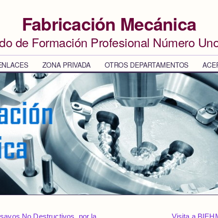
Fabricación Mecánica
ado de Formación Profesional Número Un
ENLACES
ZONA PRIVADA
OTROS DEPARTAMENTOS
ACE
sayos No Destructivos, por la
Visita a BIEH