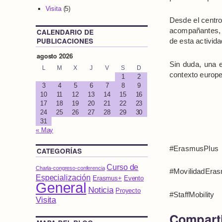
Visita
(5)
Desde el centro
acompañantes, A
CALENDARIO DE
PUBLICACIONES
de esta activida
agosto 2026
Sin duda, una e
L
M
X
J
V
S
D
contexto europe
1
2
3
4
5
6
7
8
9
10
11
12
13
14
15
16
17
18
19
20
21
22
23
24
25
26
27
28
29
30
31
« May
#ErasmusPlus
CATEGORÍAS
Curso de
Charla-congreso-conferencia
#MovilidadEra
Especialización
Erasmus+
Evento
General
Noticia
Proyecto
#StaffMobility
Visita
Comparti