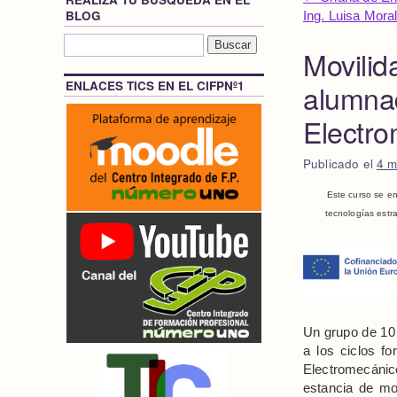
BLOG
Ing. Luisa Mora
Movilid
ENLACES TICS EN EL CIFPNº1
alumna
Electro
Publicado el
4 m
Este curso se en
tecnologías est
Un grupo de 10
a los ciclos f
Electromecánico
estancia de m