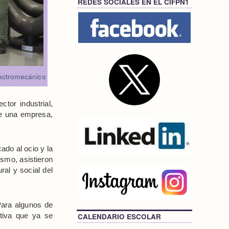
REDES SOCIALES EN EL CIFPN1
ectromecánico
tor industrial,
de una empresa,
ado al ocio y la
smo, asistieron
ral y social del
Para algunos de
itiva que ya se
CALENDARIO ESCOLAR