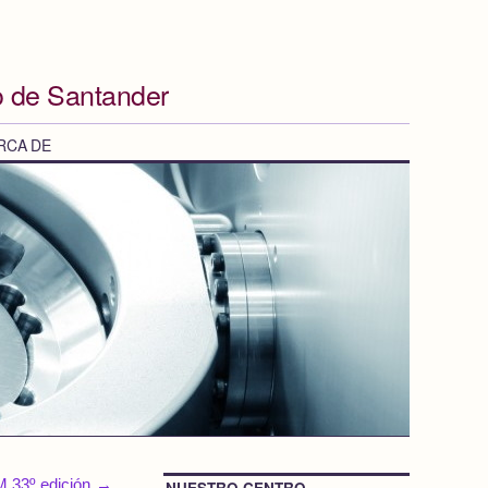
o de Santander
RCA DE
M 33º edición
→
NUESTRO CENTRO