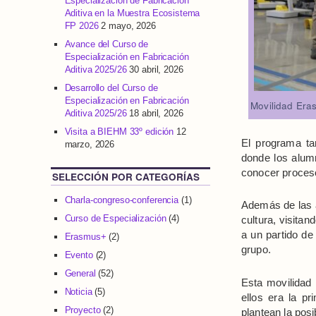
Especialización de Fabricación
Aditiva en la Muestra Ecosistema
FP 2026
2 mayo, 2026
Avance del Curso de
Especialización en Fabricación
Aditiva 2025/26
30 abril, 2026
Desarrollo del Curso de
Especialización en Fabricación
Movilidad Era
Aditiva 2025/26
18 abril, 2026
Visita a BIEHM 33º edición
12
El programa ta
marzo, 2026
donde los alumn
conocer proceso
SELECCIÓN POR CATEGORÍAS
Charla-congreso-conferencia
(1)
Además de las a
Curso de Especialización
(4)
cultura, visita
a un partido de
Erasmus+
(2)
grupo.
Evento
(2)
General
(52)
Esta movilidad 
Noticia
(5)
ellos era la p
Proyecto
(2)
plantean la posi