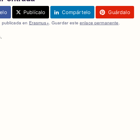
elo
Publícalo
Compártelo
Guárdalo
e publicada en
Erasmus+
. Guardar este
enlace permanente
.
.